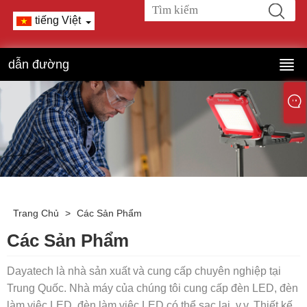
tiếng Việt
dẫn đường
Trang Chủ
>
Các Sản Phẩm
Các Sản Phẩm
Dayatech là nhà sản xuất và cung cấp chuyên nghiệp tại
Trung Quốc. Nhà máy của chúng tôi cung cấp đèn LED, đèn
làm việc LED, đèn làm việc LED có thể sạc lại, v.v. Thiết kế