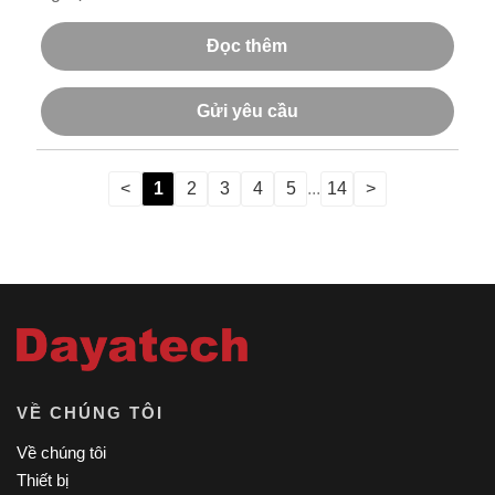
Đọc thêm
Gửi yêu cầu
<
1
2
3
4
5
...
14
>
VỀ CHÚNG TÔI
Về chúng tôi
Thiết bị